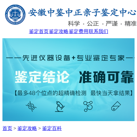
鉴定首页
鉴定攻略
鉴定费用
联系我们
首页
>
鉴定攻略
>
鉴定百科