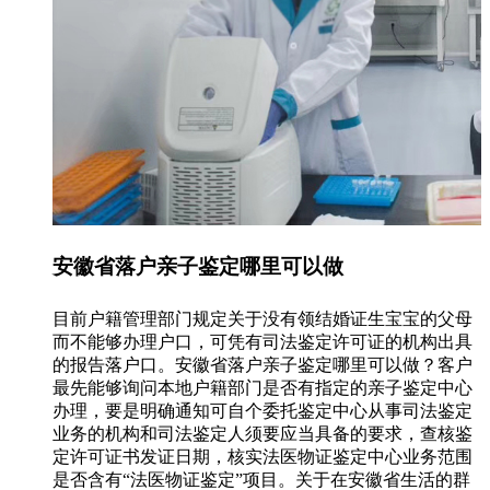
安徽省落户亲子鉴定哪里可以做
目前户籍管理部门规定关于没有领结婚证生宝宝的父母
而不能够办理户口，可凭有司法鉴定许可证的机构出具
的报告落户口。安徽省落户亲子鉴定哪里可以做？客户
最先能够询问本地户籍部门是否有指定的亲子鉴定中心
办理，要是明确通知可自个委托鉴定中心从事司法鉴定
业务的机构和司法鉴定人须要应当具备的要求，查核鉴
定许可证书发证日期，核实法医物证鉴定中心业务范围
是否含有“法医物证鉴定”项目。关于在安徽省生活的群