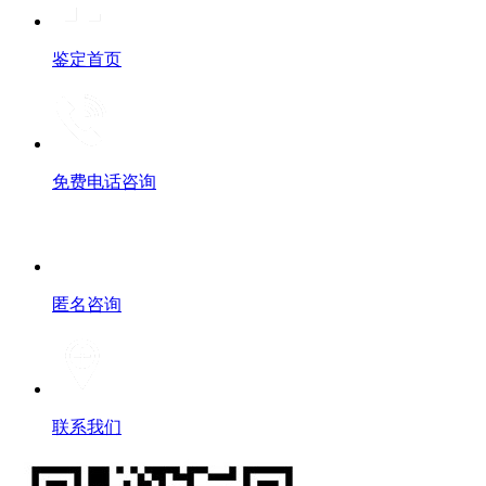
鉴定首页
免费电话咨询
匿名咨询
联系我们