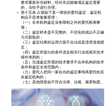
要求重新补充材料；经补充后能够满足鉴定需要
的，当给予进行办理。
第十五条 占据如下某一情状的委托鉴定，鉴定机
构应不思考衡量受理：
（一）在本机构鉴定业务限制之外的委托检测事
项；
（二）鉴定样本是不完整的、不切实的或以不正确
方式获取的；
（三）鉴定结果的运用方面不合法或是违背道德观
念；
（四）鉴定所提出的条件违反相关行业或相关技术
操作准则的；
（五）完成鉴定所需的技术要求不在本机构的技术
条件和鉴定水准范围内；
（六）委托人把同一家在办的鉴定事情再委托给其
余鉴定机构的；
（七）其他情形如不符合法律、法规、规章制度。