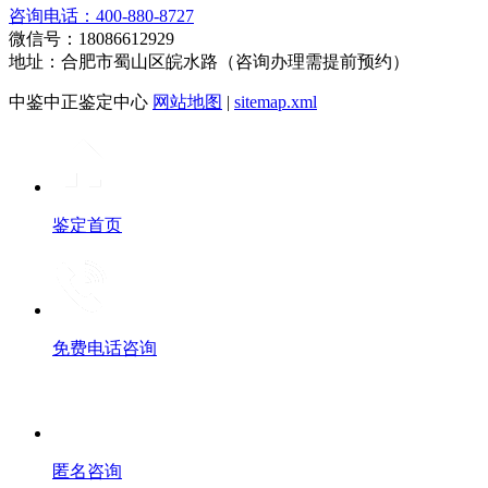
咨询电话：400-880-8727
微信号：18086612929
地址：合肥市蜀山区皖水路（咨询办理需提前预约）
中鉴中正鉴定中心
网站地图
|
sitemap.xml
鉴定首页
免费电话咨询
匿名咨询