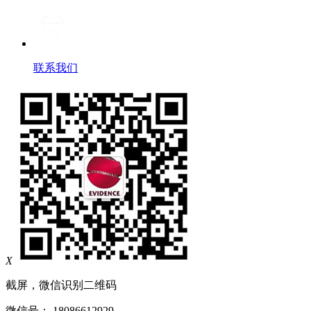
联系我们
X
截屏，微信识别二维码
微信号：
18086612929