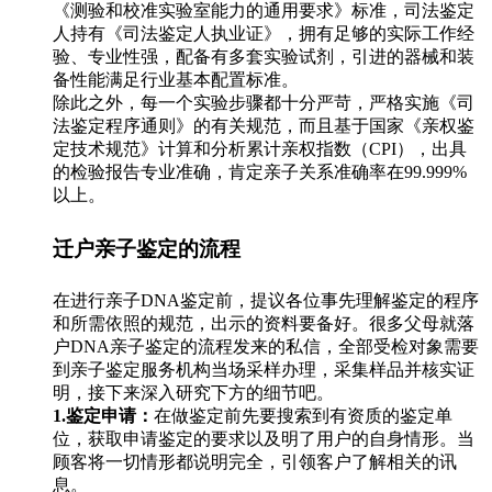
《测验和校准实验室能力的通用要求》标准，司法鉴定
人持有《司法鉴定人执业证》，拥有足够的实际工作经
验、专业性强，配备有多套实验试剂，引进的器械和装
备性能满足行业基本配置标准。
除此之外，每一个实验步骤都十分严苛，严格实施《司
法鉴定程序通则》的有关规范，而且基于国家《亲权鉴
定技术规范》计算和分析累计亲权指数（CPI），出具
的检验报告专业准确，肯定亲子关系准确率在99.999%
以上。
迁户亲子鉴定的流程
在进行亲子DNA鉴定前，提议各位事先理解鉴定的程序
和所需依照的规范，出示的资料要备好。很多父母就落
户DNA亲子鉴定的流程发来的私信，全部受检对象需要
到亲子鉴定服务机构当场采样办理，采集样品并核实证
明，接下来深入研究下方的细节吧。
1.鉴定申请：
在做鉴定前先要搜索到有资质的鉴定单
位，获取申请鉴定的要求以及明了用户的自身情形。当
顾客将一切情形都说明完全，引领客户了解相关的讯
息。