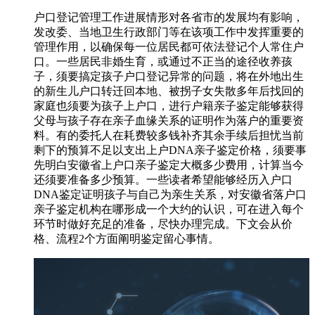
户口登记管理工作进展情形对各省市的发展均有影响，
发改委、当地卫生行政部门等在该项工作中发挥重要的
管理作用，以确保每一位居民都可依法登记个人常住户
口。一些居民非婚生育，或通过不正当的途径收养孩
子，须要搞定孩子户口登记异常的问题，将在外地出生
的新生儿户口转迁回本地、被拐子女失散多年后找回的
家庭也须要为孩子上户口，进行户籍亲子鉴定能够获得
父母与孩子存在亲子血缘关系的证明作为落户的重要资
料。有的委托人在耗费较多钱补齐其余手续后担忧当前
剩下的预算不足以支出上户DNA亲子鉴定价格，须要事
先明白安徽省上户口亲子鉴定大概多少费用，计算当今
还须要准备多少预算。一些读者希望能够经历入户口
DNA鉴定证明孩子与自己为亲生关系，对安徽省落户口
亲子鉴定机构在哪形成一个大约的认识，可在进入每个
环节时做好充足的准备，尽快办理完成。下文会从价
格、流程2个方面阐明鉴定留心事情。