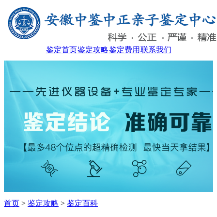
鉴定首页
鉴定攻略
鉴定费用
联系我们
首页
>
鉴定攻略
>
鉴定百科