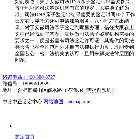
如前所述，关于安徽司法DNA亲子鉴定结果需要多久，
每个地址的司法鉴定机构有它的规定，以实地了解为
准。司法DNA亲子鉴定出结果需要的鉴定时间10个工作
日左右，委托方还可申请加急服务，八小时左右出结
果。对于安徽司法亲子鉴定到哪里办理，信任大家在上
文中已经找到了答案。满足做司法亲子鉴定机构需要的
要求之一，便是必需有司法鉴定许可证，其提供的司法
类报告书在全国范围内才拥有法律执行力度，才能受到
全国各公、检、法机关的认可，且用来解决法律层面的
问题。
咨询电话：400-880-8727
微信号：18086612929
地址：合肥市蜀山区皖水路（咨询办理需提前预约）
中鉴中正鉴定中心
网站地图
|
sitemap.xml
鉴定首页