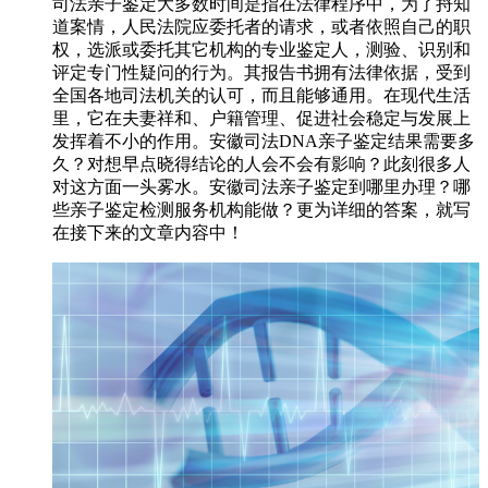
司法亲子鉴定大多数时间是指在法律程序中，为了捋知
道案情，人民法院应委托者的请求，或者依照自己的职
权，选派或委托其它机构的专业鉴定人，测验、识别和
评定专门性疑问的行为。其报告书拥有法律依据，受到
全国各地司法机关的认可，而且能够通用。在现代生活
里，它在夫妻祥和、户籍管理、促进社会稳定与发展上
发挥着不小的作用。安徽司法DNA亲子鉴定结果需要多
久？对想早点晓得结论的人会不会有影响？此刻很多人
对这方面一头雾水。安徽司法亲子鉴定到哪里办理？哪
些亲子鉴定检测服务机构能做？更为详细的答案，就写
在接下来的文章内容中！