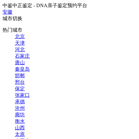
中鉴中正鉴定 - DNA亲子鉴定预约平台
安徽
城市切换
热门城市
北京
天津
河北
石家庄
唐山
秦皇岛
邯郸
邢台
保定
张家口
承德
沧州
廊坊
衡水
山西
太原