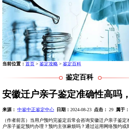
当前位置：
首页
>
鉴定攻略
>
鉴定百科
鉴定百科
安徽迁户亲子鉴定准确性高吗
来源：
中鉴中正鉴定中心
日期：
2024-08-23
点击：
29
属于
（作者前言）当用户预约完鉴定后常会咨询安徽迁户亲子鉴定
户亲子鉴定预约办理？预约主张麻烦吗？通过运用网络预约或