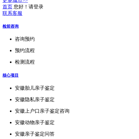
更多城市>>
首页
您好！请登录
联系客服
检前咨询
咨询预约
预约流程
检测流程
核心项目
安徽胎儿亲子鉴定
安徽隐私亲子鉴定
安徽上户口亲子鉴定咨询
安徽动物亲子鉴定
安徽亲子鉴定问答