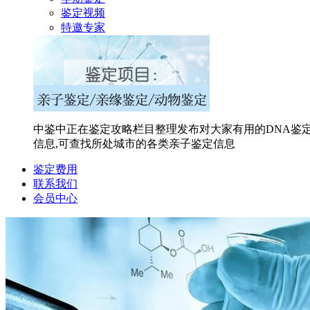
鉴定视频
特邀专家
中鉴中正在鉴定攻略栏目整理发布对大家有用的DNA鉴定
信息,可查找所处城市的各类亲子鉴定信息
鉴定费用
联系我们
会员中心