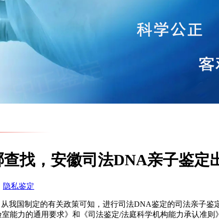
查找，安徽司法DNA亲子鉴定
：
隐私鉴定
？从我国制定的有关政策可知，进行司法DNA鉴定的司法亲子
验室能力的通用要求》和《司法鉴定/法庭科学机构能力承认准