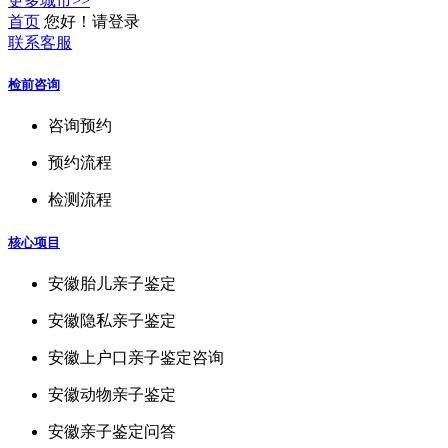
更多城市>>
首页
您好！请登录
联系客服
检前咨询
咨询预约
预约流程
检测流程
核心项目
安徽胎儿亲子鉴定
安徽隐私亲子鉴定
安徽上户口亲子鉴定咨询
安徽动物亲子鉴定
安徽亲子鉴定问答