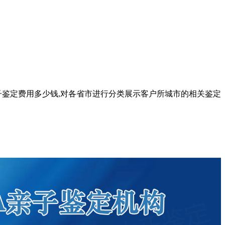
亲子鉴定费用多少钱,对各省市进行分类展示客户所城市的相关鉴定