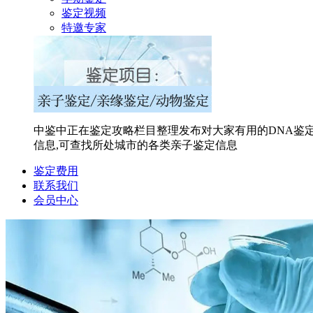
鉴定视频
特邀专家
中鉴中正在鉴定攻略栏目整理发布对大家有用的DNA鉴定
信息,可查找所处城市的各类亲子鉴定信息
鉴定费用
联系我们
会员中心