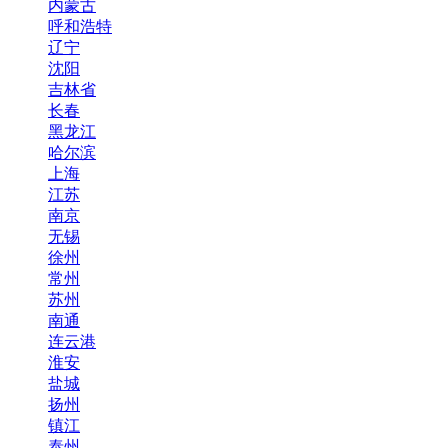
内蒙古
呼和浩特
辽宁
沈阳
吉林省
长春
黑龙江
哈尔滨
上海
江苏
南京
无锡
徐州
常州
苏州
南通
连云港
淮安
盐城
扬州
镇江
泰州