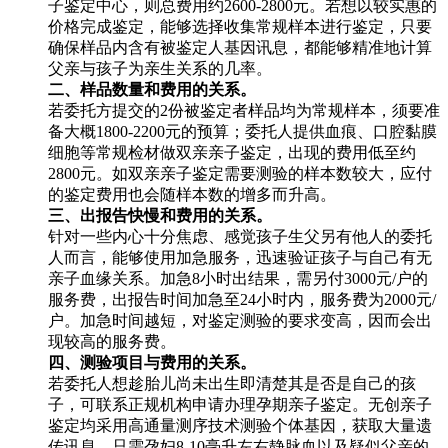
子鉴定中心，则总费用约2600-2800元。若想以较实惠的
价格完成鉴定，能够选择收集常规样本进行鉴定，只要
确保样品内含有被鉴定人基因讯息，都能够精准地计算
父亲与孩子为亲生关系的几率。
二、样品数量和费用的关系。
若委托方提交的2份被鉴定者样品均为常规样本，须要准
备大概1800-2200元的预算；委托人提供血痕、口腔黏膜
细胞等常规检材做双亲亲子鉴定，出现的费用低至约
2800元。如双亲亲子鉴定需要测验的样本数较大，应付
的鉴定费用也会随样本数的增多而升高。
三、出报告快慢和费用的关系。
针对一些内心十分焦虑、感觉孩子生父另有他人的委托
人而言，能够使用加急服务，迅速验证孩子与自己有无
亲子血缘关系。加急8小时出结果，需另付3000元/户的
服务费，出报告时间加急至24小时内，服务费为2000元/
户。加急时间越短，对鉴定测验的要求变高，因而会出
现较高的服务费。
四、测验项目与费用的关系。
若委托人想趁胎儿尚未出生即清楚其是否是自己的孩
子，可联系正规机构申请办理孕期亲子鉴定。无创亲子
鉴定均采用高通量测序技术测验个体基因，获取大量遗
传讯息，只需孕妇8-10毫升左右静脉血以及疑似父亲的