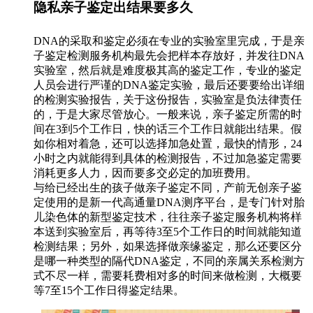
隐私亲子鉴定出结果要多久
DNA的采取和鉴定必须在专业的实验室里完成，于是亲
子鉴定检测服务机构最先会把样本存放好，并发往DNA
实验室，然后就是难度极其高的鉴定工作，专业的鉴定
人员会进行严谨的DNA鉴定实验，最后还要要给出详细
的检测实验报告，关于这份报告，实验室是负法律责任
的，于是大家尽管放心。一般来说，亲子鉴定所需的时
间在3到5个工作日，快的话三个工作日就能出结果。假
如你相对着急，还可以选择加急处置，最快的情形，24
小时之内就能得到具体的检测报告，不过加急鉴定需要
消耗更多人力，因而要多交必定的加班费用。
与给已经出生的孩子做亲子鉴定不同，产前无创亲子鉴
定使用的是新一代高通量DNA测序平台，是专门针对胎
儿染色体的新型鉴定技术，往往亲子鉴定服务机构将样
本送到实验室后，再等待3至5个工作日的时间就能知道
检测结果；另外，如果选择做亲缘鉴定，那么还要区分
是哪一种类型的隔代DNA鉴定，不同的亲属关系检测方
式不尽一样，需要耗费相对多的时间来做检测，大概要
等7至15个工作日得鉴定结果。