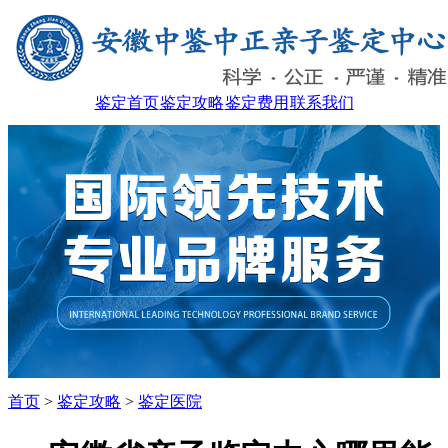
鉴定首页
鉴定攻略
鉴定费用
联系我们
首页
>
鉴定攻略
>
鉴定医院