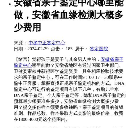
安徽省亲子鉴定中心哪里能
做，安徽省血缘检测大概多
少费用
来源：
中鉴中正鉴定中心
日期：2024-02-29
点击：
185
属于：
鉴定医院
【绪言】觉得孩子是妻子与其余男人生的，
安徽省亲子
鉴定中心
哪里能做？安徽省地区有通过国家卫生部门、
卫健委审核并获得医学鉴定资质，具备相应检验技术要
求的亲子鉴定中心，可在工作时间9：00-17：30联系中
鉴中正客服，掌握查找正规亲子鉴定机构的方式。DNA
鉴定中心可进行的鉴定项目有以下几种，有胎儿羊水
DNA亲子鉴定、个人亲子鉴定等，隐私DNA亲子鉴定的
预算最少须要准备多少，安徽省血缘检测大概多少费
用？提交多份样本须要多收钱吗？亲子鉴定项目的价钱
准则、样品总数、样本采取方式会影响最终价格，收费
在1800-4600元这个范围内。