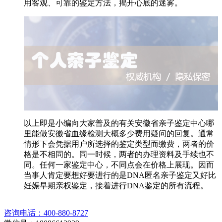
用客观、可靠的鉴定方法，揭开心底的迷雾。
以上即是小编向大家普及的有关安徽省亲子鉴定中心哪
里能做安徽省血缘检测大概多少费用疑问的回复。通常
情形下会凭据用户所选择的鉴定类型而缴费，两者的价
格是不相同的。同一时候，两者的办理资料及手续也不
同。任何一家鉴定中心，不同点会在价格上展现。因而
当事人肯定要想好要进行的是DNA匿名亲子鉴定又好比
妊娠早期亲权鉴定，接着进行DNA鉴定的所有流程。
咨询电话：400-880-8727