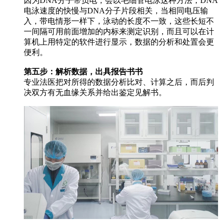
因为DNA分子带负电，会以毛细管电泳这种方法，DNA
电泳速度的快慢与DNA分子片段相关，当相同电压输
入，带电情形一样下，泳动的长度不一致，这些长短不
一间隔可用前面增加的内标来测定识别，而且可以在计
算机上用特定的软件进行显示，数据的分析和处置会更
便利。
第五步：解析数据，出具报告书书
专业法医把对所得的数据分析比对、计算之后，而后判
决双方有无血缘关系并给出鉴定见解书。