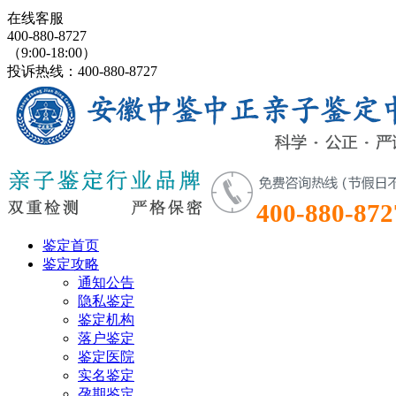
在线客服
400-880-8727
（9:00-18:00）
投诉热线：400-880-8727
400-880-872
鉴定首页
鉴定攻略
通知公告
隐私鉴定
鉴定机构
落户鉴定
鉴定医院
实名鉴定
孕期鉴定