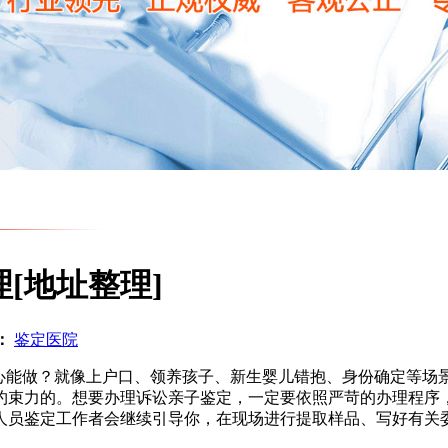
[地址整理]
：
鉴定医院
中心能做？就像上户口、领养孩子、新生婴儿错抱、身份确定等
约束力的。想要办理诉讼亲子鉴定，一定要依照严苛的办理程序，
人员鉴定工作者会继续引导你，在现场进行提取样品、写好有关