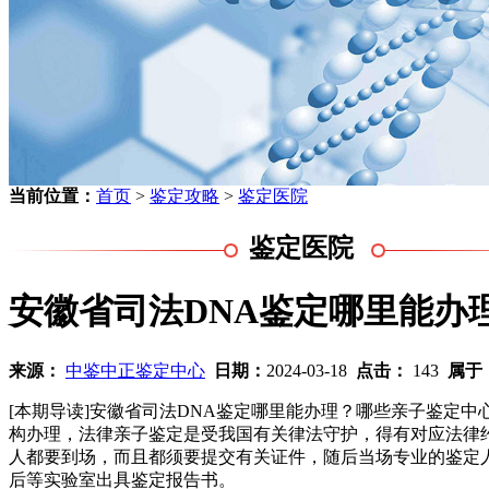
当前位置：
首页
>
鉴定攻略
>
鉴定医院
鉴定医院
安徽省司法DNA鉴定哪里能办理
来源：
中鉴中正鉴定中心
日期：
2024-03-18
点击：
143
属于
[本期导读]安徽省司法DNA鉴定哪里能办理？哪些亲子鉴定
构办理，法律亲子鉴定是受我国有关律法守护，得有对应法律
人都要到场，而且都须要提交有关证件，随后当场专业的鉴定
后等实验室出具鉴定报告书。