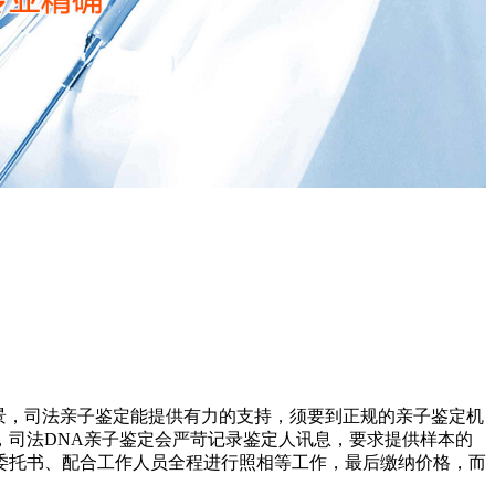
场景，司法亲子鉴定能提供有力的支持，须要到正规的亲子鉴定机
司法DNA亲子鉴定会严苛记录鉴定人讯息，要求提供样本的
委托书、配合工作人员全程进行照相等工作，最后缴纳价格，而