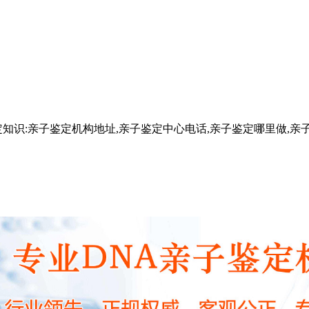
知识:亲子鉴定机构地址,亲子鉴定中心电话,亲子鉴定哪里做,