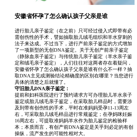
安徽省怀孕了怎么确认孩子父亲是谁
进行胎儿亲子鉴定（在之前）只可经过侵入式即带有必
需创伤性的手术，譬如抽取胎儿绒毛组织和羊水穿刺的
法子来达成。不过当下，进行产前亲子鉴定的方式增加
了一项新型的无创DNA鉴定。关于无创产前亲子鉴定
（静脉血亲子鉴定）与传统胎儿亲子鉴定（羊水亲子鉴
定和绒毛亲子鉴定），人们往往对这两者存在着疑问，
安徽省怀孕了怎么确认孩子父亲是谁有什么不一样？抽
取DNA主见或测验结论精确度的区别在哪里？当您进行
具体的清楚之后就懂了。
守旧胎儿DNA亲子鉴定：
提前和妇科医院进行了预约请求方可办理胎儿羊水亲子
鉴定或胎儿绒毛亲子鉴定，在采取胎儿样品时，需要涉
及到带有创伤性的手术，平时在准妈妈受孕11-13周左
右，可采取胎儿绒毛样品进行常规鉴定；在孕妈咪妊娠
16周左右，可提取准妈妈羊水作为胎儿鉴定的检验样
本；本质而言，有创产前DNA鉴定是关乎到必定的有创
操纵，流产发生的可能性相对大。