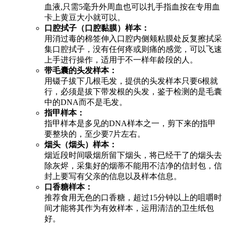
血液,只需5毫升外周血也可以扎手指血按在专用血
卡上黄豆大小就可以。
口腔拭子（口腔黏膜）样本：
用消过毒的棉签伸入口腔内侧颊粘膜处反复擦拭采
集口腔拭子，没有任何疼或则痛的感觉，可以飞速
上手进行操作，适用于不一样年龄段的人。
带毛囊的头发样本：
用镊子拔下几根毛发，提供的头发样本只要6根就
行，必须是拔下带发根的头发，鉴于检测的是毛囊
中的DNA而不是毛发。
指甲样本：
指甲样本是多见的DNA样本之一，剪下来的指甲
要整块的，至少要7片左右。
烟头（烟头）样本：
烟近段时间吸烟所留下烟头，将已经干了的烟头去
除灰烬，采集好的烟蒂不能用不洁净的信封包，信
封上要写有父亲的信息以及样本信息。
口香糖样本：
推荐食用无色的口香糖，超过15分钟以上的咀嚼时
间才能将其作为有效样本，运用清洁的卫生纸包
好。