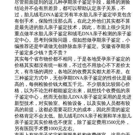
尽管前面提到的这几种孕期亲子鉴定手段，最终的测验
结论并不会有所差异，都可以帮助认定亲子关系，不
过，胎儿绒毛DNA鉴定另有羊水胎儿亲子鉴定毕竟包含
有创手术，保险性没那么高，在此之外他们其实都不算
是最先进的胎儿亲子鉴定技术，因此，市面上很少见到
重点做羊水胎儿亲子鉴定和绒毛DNA亲子检测的亲子鉴
定中心。思考到保险问题，假如想做孕期亲子鉴定，小
编推荐还是申请做无创静脉血亲子鉴定。安徽省孕期亲
子鉴定多少钱？贵不贵？
其实每个省市物价都不相同，于是各地受孕亲子鉴定的
价格其实都没有统一标准，不过也不用放心不下差价太
大，有市场的调控，各地区的收费其实都大差不差。在
三种鉴定方式中，无创孕期DNA亲子鉴定的性价比是最
高的，每例检验价钱大概五千元。不少朋友比较留心价
格，以为不论怎样都能鉴定出来，就想找个收费低的亲
子鉴定中心，然而无创胎儿DNA亲子鉴定采用的是先进
新型技术，对实验室、检验设备，以及实验人员都有较
高的前提，这都必需要花巨大的成本，因此所需的鉴定
价格肯定不会太低。胎儿绒毛DNA亲子检测和羊水胎儿
亲子鉴定其实价格也不便宜，除了鉴定费用3500元外，
另有医院手术费1000元左右。
市面上有的亲子鉴定检测服务机构收费便宜，这是由于