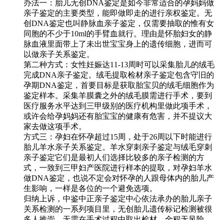
办法一：胎儿无创DNA鉴定是如今非常适合的孕妈妈做
亲子鉴定的主要类型，能即做即走的进行亲权鉴定。无
创DNA鉴定也叫静脉血亲子鉴定，仅需要抽取的惟有女
同胞的不少于10ml的手臂血就行。理由是怀胎妇女的静
脉血液里面带上了未出世宝宝身上的遗传细胞，进而可
以做亲子关系鉴定。
第二种方式：女性妊娠达11-13周时可以采集胎儿的绒毛
完成DNA亲子鉴定。绒毛提取检材亲子鉴定包含守旧的
孕期DNA鉴定，首要目标是获取胎宝贝的绒毛细胞作为
鉴定样本。采集羊膜囊之外的绒毛膜需进行手术，要到
医疗服务水平达到三甲级别的医疗机构里做此项手术，
或许会给孕妈妈还有胎宝宝的健康有危害，并不提议大
家去做这项手术。
方式三：孕妇在怀孕超过15周，处于26周以下时能进行
胎儿羊水亲子关系鉴定。羊水穿刺亲子鉴定与绒毛穿刺
亲子鉴定它们是最初人们选择比较多的亲子检测的方
式，一致到三甲妇产医院进行样本的提取，对孕妇羊水
做DNA鉴定，也说不定会对怀孕的人跟母体内的胎儿产
生影响，一样是各位的一个避免选项。
归纳上诉，中鉴中正亲子鉴定中心依法承办的胎儿亲子
关系检测的一系列项目里，无创胎儿遗传标记检测被很
多人推崇，无需在手术过程中取出检材，全程无风险，