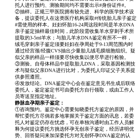
托人进行预约、测验期间均不需要出示#身份证件#。
②抽样。正规三甲医院拥有较先进、科学的医学技术设
备，提议委托人在这类医疗机构采取#传统胎儿亲子鉴定
#需使用的样本。妊妇怀胎16-24周这段时间是羊水DNA
亲子鉴定抽样最佳时间，此阶段需收集羊水穿刺手术所
提取的3-5ml羊水；与胎儿羊水DNA鉴定有所不一样，
绒毛穿刺亲子鉴定须要妊妇在孕周处于9-13周范围内时
通过经宫颈/经腹CVS抽出少量胎儿绒毛膜细胞组织。疑
似父亲的样品一样须要尽快收集以便尽早进行检验。
③测验。自母体样品中提取胎儿DNA，采取基因检测技
术与疑似父亲DNA进行比对，为委托人印证父子关系提
供参照遵照。
④发放结论。DNA鉴定中心会在鉴定意见书生成后联络
委托人，鉴定鉴定书可由委托方自行领取，或由工作人
员寄送至指定地址。
静脉血孕期亲子鉴定：
①咨询预约。鉴定中心需要知晓委托方鉴定的原因，并
帮忙委托方尽倘若多地掌握关于鉴定方面的讯息，若委
托人对鉴定仍存在忧虑，可在单独沟通时由工作人员解
释为何提议委托方挑选怀孕无创亲子鉴定，经历讲明优
势、回答疑问来加深委托方对无创怀孕DNA鉴定的认