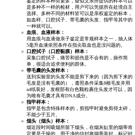
鉴定的样本种类繁多，疑似父亲所提供的样本可以
是多种不一样的检材，用户可以凭据所在处境自主
选择。多种不同的材料皆可以是亲权鉴定的标本，
如血样、口腔拭子、带毛囊的头发、指甲等其中的
一种就可以。
血痕、血液样本：
用血痕与血液做亲子鉴定是常规样本之一，抽人体
5毫升血液依照条件在指尖取血也是没问题的。
口腔拭子（口腔黏膜）样本：
采集口腔拭子，痛苦和损伤是不会有的，操作简
单，很适合追求便利的群体。
带毛囊的头发样本：
送到实验室的头发不能是剪下来的（因为剪下来的
毛发是没有毛囊的），遵照条件采集8根毛发并用
a4纸装好，发根部有白色颗粒裹住头发才可以，因
为唯有毛囊才具有DNA成分。
指甲样本：
指甲是包含特殊样本的，剪指甲时避免剪得太碎，
不能少于五片。
烟头（烟头）样本：
烟近段时间吸烟所留下烟头，在烟灰缸里的烟蒂肯
定要是干燥的，用干净的信封将烟蒂装好，标记好