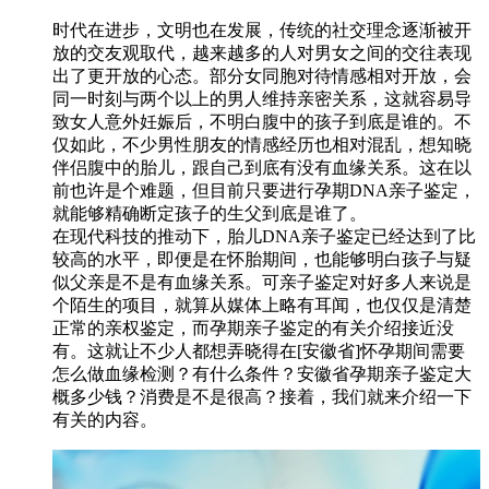
时代在进步，文明也在发展，传统的社交理念逐渐被开
放的交友观取代，越来越多的人对男女之间的交往表现
出了更开放的心态。部分女同胞对待情感相对开放，会
同一时刻与两个以上的男人维持亲密关系，这就容易导
致女人意外妊娠后，不明白腹中的孩子到底是谁的。不
仅如此，不少男性朋友的情感经历也相对混乱，想知晓
伴侣腹中的胎儿，跟自己到底有没有血缘关系。这在以
前也许是个难题，但目前只要进行孕期DNA亲子鉴定，
就能够精确断定孩子的生父到底是谁了。
在现代科技的推动下，胎儿DNA亲子鉴定已经达到了比
较高的水平，即便是在怀胎期间，也能够明白孩子与疑
似父亲是不是有血缘关系。可亲子鉴定对好多人来说是
个陌生的项目，就算从媒体上略有耳闻，也仅仅是清楚
正常的亲权鉴定，而孕期亲子鉴定的有关介绍接近没
有。这就让不少人都想弄晓得在[安徽省]怀孕期间需要
怎么做血缘检测？有什么条件？安徽省孕期亲子鉴定大
概多少钱？消费是不是很高？接着，我们就来介绍一下
有关的内容。