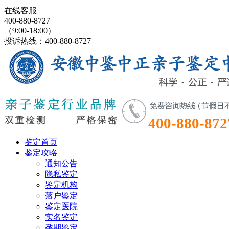
在线客服
400-880-8727
（9:00-18:00）
投诉热线：400-880-8727
400-880-872
鉴定首页
鉴定攻略
通知公告
隐私鉴定
鉴定机构
落户鉴定
鉴定医院
实名鉴定
孕期鉴定