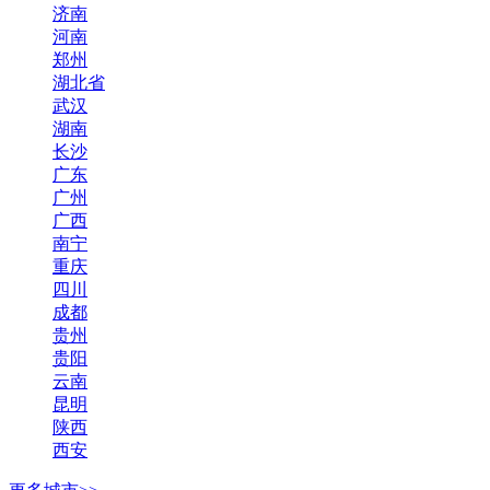
济南
河南
郑州
湖北省
武汉
湖南
长沙
广东
广州
广西
南宁
重庆
四川
成都
贵州
贵阳
云南
昆明
陕西
西安