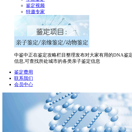
鉴定视频
特邀专家
中鉴中正在鉴定攻略栏目整理发布对大家有用的DNA鉴定
信息,可查找所处城市的各类亲子鉴定信息
鉴定费用
联系我们
会员中心