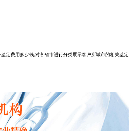
亲子鉴定费用多少钱,对各省市进行分类展示客户所城市的相关鉴定