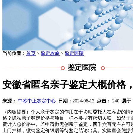
当前位置：
首页
>
鉴定攻略
>
鉴定医院
鉴定医院
安徽省匿名亲子鉴定大概价格
来源：
中鉴中正鉴定中心
日期：
2024-06-12
点击：
240
属于
（内容提要）个人亲子鉴定的作用在于协助委托人在私密的情
格？隐私亲子鉴定价格与项目、样本类型有密切关联，如父子两人
费计入总价格中。若申请做无创亲子鉴定，四千六百元左右可
上门抽样，缴纳鉴定价钱后等待鉴定结论出具。实验室会凭据