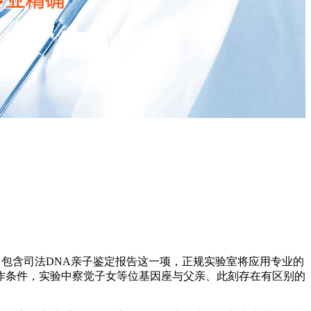
中包含司法DNA亲子鉴定报告这一项，正规实验室将应用专业的
作条件，实验中察觉子女等位基因座与父亲、此刻存在有区别的