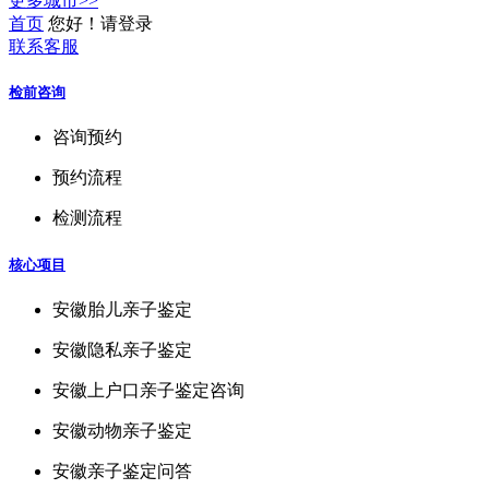
更多城市>>
首页
您好！请登录
联系客服
检前咨询
咨询预约
预约流程
检测流程
核心项目
安徽胎儿亲子鉴定
安徽隐私亲子鉴定
安徽上户口亲子鉴定咨询
安徽动物亲子鉴定
安徽亲子鉴定问答