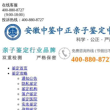
在线客服
400-880-8727
（9:00-18:00）
投诉热线：400-880-8727
400-880-872
鉴定首页
鉴定攻略
通知公告
隐私鉴定
鉴定机构
落户鉴定
鉴定医院
实名鉴定
孕期鉴定