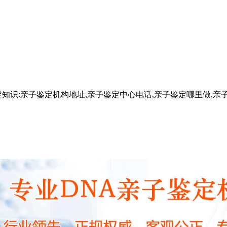
知识:亲子鉴定机构地址,亲子鉴定中心电话,亲子鉴定哪里做,