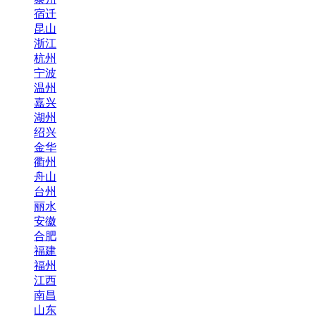
宿迁
昆山
浙江
杭州
宁波
温州
嘉兴
湖州
绍兴
金华
衢州
舟山
台州
丽水
安徽
合肥
福建
福州
江西
南昌
山东