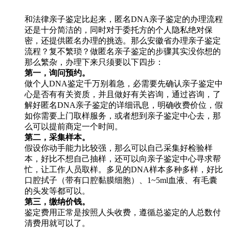
和法律亲子鉴定比起来，匿名DNA亲子鉴定的办理流程
还是十分简洁的，同时对于委托方的个人隐私绝对保
密，还提供匿名办理的挑选。那么安徽省办理亲子鉴定
流程？复不繁琐？做匿名亲子鉴定的步骤其实没你想的
那么繁杂，办理下来只须要以下四步：
第一，询问预约。
做个人DNA鉴定千万别着急，必需要先确认亲子鉴定中
心是否有有关资质，并且做好有关咨询，通过咨询，了
解好匿名DNA亲子鉴定的详细讯息，明确收费价位，假
如你需要上门取样服务，或者想到亲子鉴定中心去，那
么可以提前商定一个时间。
第二，采集样本。
假设你动手能力比较强，那么可以自己采集好检验样
本，好比不想自己抽样，还可以向亲子鉴定中心寻求帮
忙，让工作人员取样。多见的DNA样本多种多样，好比
口腔拭子（带有口腔黏膜细胞）、1~5ml血液、有毛囊
的头发等都可以。
第三，缴纳价钱。
鉴定费用正常是按照人头收费，遵循总鉴定的人总数付
清费用就可以了。