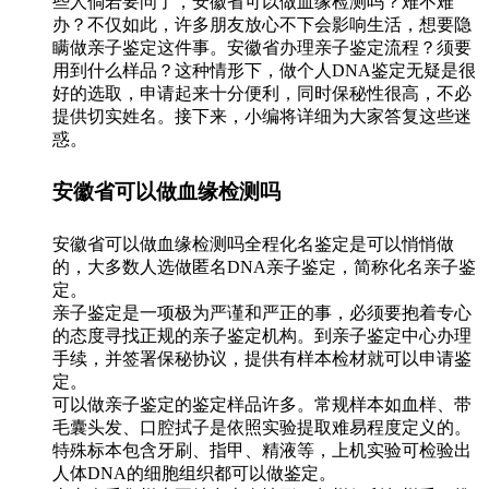
些人倘若要问了，安徽省可以做血缘检测吗？难不难
办？不仅如此，许多朋友放心不下会影响生活，想要隐
瞒做亲子鉴定这件事。安徽省办理亲子鉴定流程？须要
用到什么样品？这种情形下，做个人DNA鉴定无疑是很
好的选取，申请起来十分便利，同时保秘性很高，不必
提供切实姓名。接下来，小编将详细为大家答复这些迷
惑。
安徽省可以做血缘检测吗
安徽省可以做血缘检测吗全程化名鉴定是可以悄悄做
的，大多数人选做匿名DNA亲子鉴定，简称化名亲子鉴
定。
亲子鉴定是一项极为严谨和严正的事，必须要抱着专心
的态度寻找正规的亲子鉴定机构。到亲子鉴定中心办理
手续，并签署保秘协议，提供有样本检材就可以申请鉴
定。
可以做亲子鉴定的鉴定样品许多。常规样本如血样、带
毛囊头发、口腔拭子是依照实验提取难易程度定义的。
特殊标本包含牙刷、指甲、精液等，上机实验可检验出
人体DNA的细胞组织都可以做鉴定。