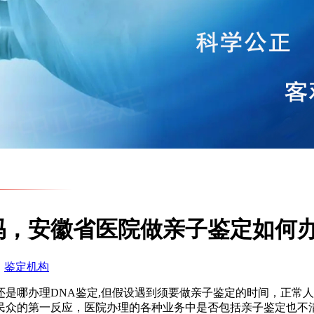
吗，安徽省医院做亲子鉴定如何
：
鉴定机构
是哪办理DNA鉴定,但假设遇到须要做亲子鉴定的时间，正常
民众的第一反应，医院办理的各种业务中是否包括亲子鉴定也不