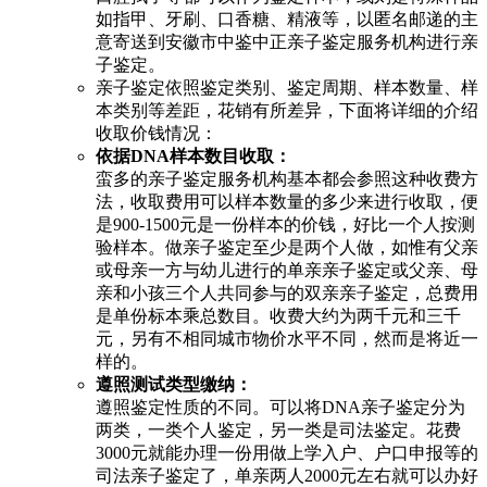
如指甲、牙刷、口香糖、精液等，以匿名邮递的主
意寄送到安徽市中鉴中正亲子鉴定服务机构进行亲
子鉴定。
亲子鉴定依照鉴定类别、鉴定周期、样本数量、样
本类别等差距，花销有所差异，下面将详细的介绍
收取价钱情况：
依据DNA样本数目收取：
蛮多的亲子鉴定服务机构基本都会参照这种收费方
法，收取费用可以样本数量的多少来进行收取，便
是900-1500元是一份样本的价钱，好比一个人按测
验样本。做亲子鉴定至少是两个人做，如惟有父亲
或母亲一方与幼儿进行的单亲亲子鉴定或父亲、母
亲和小孩三个人共同参与的双亲亲子鉴定，总费用
是单份标本乘总数目。收费大约为两千元和三千
元，另有不相同城市物价水平不同，然而是将近一
样的。
遵照测试类型缴纳：
遵照鉴定性质的不同。可以将DNA亲子鉴定分为
两类，一类个人鉴定，另一类是司法鉴定。花费
3000元就能办理一份用做上学入户、户口申报等的
司法亲子鉴定了，单亲两人2000元左右就可以办好