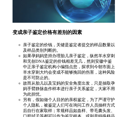
变成亲子鉴定价格有差别的因素
亲子鉴定的价钱，关键是鉴定者提交的样品数量以
及样品类别判断的。
如果孕妈妈坚持办理胎儿亲子鉴定，纵然羊水穿刺
和无创DNA鉴定的价钱相差无几，然则安徽中鉴
中正亲子鉴定机构小编指点您，探求到今朝市面上
羊水穿刺大约会变成不能够挽回的伤害，这种风险
是不可防止的。
故而从胎儿以及宝妈的安全角度出发，只是抽取孕
妈手臂静脉血作样本进行亲子关系鉴定，大家不用
为此担忧。
另有，假如做个人目的的亲权鉴定，为了严谨守护
个人隐私，被鉴定人们可在询问工作人员抽样方式
后自行在家取样；常规样品如血样、带毛囊头发、
口腔拭子等都可以作为鉴定样本，或则是特殊样品