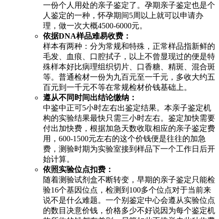
一份个人用处的亲子鉴定了。孕期亲子鉴定也是个
人鉴定的一种，怀孕期间5周以上就可以申请办
理，做一次大概4500-6000元。
依据DNA样品难易收费：
样本有两种：分为常规和特殊，正常样品指新鲜的
毛发、血痕、口腔拭子，以上不曾显现过的便是特
殊样本好比病理组织切片、口香糖、精斑、混合斑
等。普通检材一份为九百元至一千元，多收大约五
百元到一千元不等在常规检材价钱基础上。
遵从不同时间出结论缴纳：
中鉴中正可5小时左右出鉴定结果。本亲子鉴定机
构的实验结果最快只需三小时左右。鉴定加快需要
付出加快费，根据加急天数收取相应的亲子鉴定费
用，600-1500元左右的这个价钱便是往往的加急
费，测验时期为实验室接到样品下一个工作日后开
始计算。
依照实验位点扣费：
随着测验试剂盒不断转变，早期的亲子鉴定只能检
验16个基因位点，检测到100多个位点对于当前来
说不是什么难题。一个别鉴定中心会遵从实验位点
的数目决意价钱，价格多少不好说因为每个鉴定机