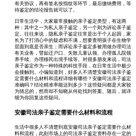
有关协议，再有签名按指纹等环节，最后缴纳费用，等
待鉴定的结论报告就可以了。
日常生活中，大家最常接触的亲子鉴定类型，有这两
种：其中之一为私人亲子鉴定，另一个则为诉讼亲子鉴
定。往往来说，隐私亲子鉴定往常是出于个人起因，家
长为了打消心中的疑虑和不满，想要查明孩子在生物学
层面到底是否亲生；而诉讼亲子鉴定多被用做办理司法
有关业务，譬如迁户口、失散儿童认领、办理孤儿院领
养手续、办理移民出境手续等。对很多朋友来说，司法
亲子鉴定作为一种特殊的科技手段，在日常生活中极少
会接触到。小编知道到，好多人不清楚安徽司法亲子鉴
定需要什么材料和流程详细有哪些？安徽司法亲子鉴定
准确吗？结论精准率能达到多少？这些疑问都是大家较
为猜忌的，然而却不知晓从何处找到答案。随后，就详
细为你回复这些疑问。
安徽司法亲子鉴定需要什么材料和流程
生活中很多人不清楚到底安徽司法亲子鉴定需要什么材
料和流程，此刻市场上的司法亲子鉴定资料存在一定的