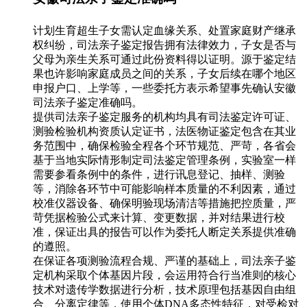
计划生育超生子女需认定血缘关系、处置家庭财产继承
权纠纷，司法亲子鉴定报告拥有法律效力，子女是否与
父母为亲生关系可通过此份资料得以证明。源于鉴定结
果也许影响家庭成员之间的关系，子女后续在哪个地区
申报户口、上学等，一些委托方表示希望事先确认安徽
司法亲子鉴定准确吗。
提供司法亲子鉴定服务的机构均具有司法鉴定许可证、
测验检验机构资质认定证书，法医物证鉴定包含在其业
务范围中，确保检验全程各个环节规范、严苛，各省会
基于当地实际情形制定司法鉴定管理条例，实验室一样
需要参看条例中的条件，进行讯息登记、抽样、测验
等，消除各环节中可能影响样本质量的不利因素，通过
校准仪器设备、确保明验现场清洁等措施把控质量，严
苛凭据检验公式来计算、变更数据，并对结果进行校
准，保证出具的报告可以作为委托人断定关系提供准确
的遵照。
在保证各项测验流程合规、严谨的基础上，司法亲子鉴
定机构采取个体基因片段，会运用符合行当准则的核心
技术对遗传学数据进行分析，技术原理包括基因自由组
合、分离定律等，使用个体DNA多态性特征，对受检对