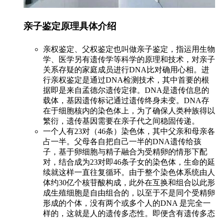
亲子鉴定原理具体介绍
亲权鉴定、父权鉴定也叫做亲子鉴定，指运用生物
学、医学另有遗传学等科学的原理和技术，对亲子
关系存疑的家庭成员进行DNA比对确用心相。进
行亲权鉴定是通过DNA检测技术，其中首要的根
据即是来自孟德尔遗传定律。DNA是遗传信息的
载体，基因遗传标记通过遗传终身未变。DNA存
在于细胞核内的染色体上，为了确保人类种族得以
繁衍，遗传基因需要在亲子代之间稳固传递。
一个人有23对（46条）染色体，其中父亲和母亲各
占一半。父母各自把自己一半的DNA遗传给孩
子，基于卵细胞与精子融合为受精卵的情形下配
对，结合成为23对即46条子女的染色体，生命的延
续就这样一直往复循环。由于整个染色体系统由人
体约30亿个核苷酸构成，此外在互换和组合以此形
成生殖细胞是自由组合的，以至于不是同个受精卵
形成的个体，没有两个或多个人的DNA 是完全一
样的，这就是人的遗传多态性。即便含有遗传多态