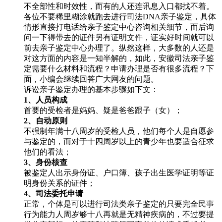
不全部性和时效性，而有的人还连讯息入口都找不着。
各位不要稀里糊涂就跑去进行司法DNA亲子鉴定，具体
情形直接打电话给亲子鉴定中心咨询相关细节，而后询
问一下得带去的证件另有证明文件，证实好时间就可以
前去亲子鉴定中心办理了。纵然这样，大多数的人还是
对这方面的内容是一知半解的，如此，安徽司法亲子鉴
定需要什么材料和流程？申请办理是否有很多流程？下
面，小编会继续回答广大网友的问题。
诉讼亲子鉴定办理的基本步骤如下文：
1、人员构成
首要的受检者是妈妈、疑是爸爸跟子（女）；
2、自动原则
不强制年满十八周岁的受检人员，他们每个人是自愿参
与鉴定的，而对于十四周岁以上的青少年也要适合征求
他们的看法；
3、身份核查
被鉴定人出示身份证、户口簿、孩子出生医学证明等证
明身份关系的证件；
4、司法委托申请
正常，个体是可以进行司法类亲子鉴定的只要完全民事
行为能力人周岁够十八再就是无精神疾病的，不过要提