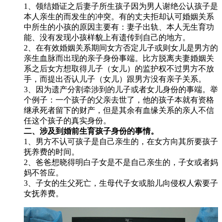
1、领结婚证之后妻子所生孩子因为男人谢绝公认孩子是
本人亲生的而发生的冲突。有的丈夫拒却认可婚姻关系
中所生的小孩的原因主要有：妻子出轨、本人无生育功
能、没有发现小孩样貌上有遗传到自己的地方。
2、在有效婚姻关系期间女方否定儿子或则女儿是男方的
亲生血脉而出现的亲子身份事端。比方脱离夫妻婚姻关
系之后女方想取得儿子（女儿）的监护权不过男方不放
手，而提出否认儿子（女儿）跟男方没有亲子关系。
3、因为遗产分割牵涉到的儿子或者女儿身份的事端。举
个例子：一个孩子的父亲去世了，他的孩子本就有资格
继承死者留下的财产，但是其余有血缘关系的亲人不信
任这个孩子的真实身份。
二、涉及到婚前生育孩子身份的事情。
1、男方不认可孩子是自己亲生的，在女方向其所要孩子
抚养费的时间。
2、爸爸想晓得明白子女是不是自己亲生的，子女或者妈
妈不答应。
3、子女的生父死亡，生母代子女或胎儿向侵权人索要子
女抚养费。