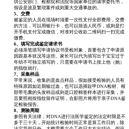
供公安部门、检察院和法院等国家单位的请求委托书，
假设是波及繁琐案件或则重大交通事故的。
5、交费
被鉴定的人员在现场时须要一次性支付全部费用，交费
的方法，可以用银行卡，也可以筛选人民币，或则是打
开手机支付宝或微信，对准对公收款二维码扫一扫完成
缴费。
6、填写完成鉴定请求书
必须亲笔填写申请协议书受检对象，首要包含了申请原
因跟基本状况等这些。家长可以代为填写出于宝宝过于
年幼不可独立填写的，只需要在申请书上按上他（她）
的指纹就行。
7、采集样品
平常来说，收集的是血点样品，假如接受检验的人员有
特殊原因如近期输过血，也可以选择趾甲DNA检材、根
部带毛囊的头发样品或则是口腔棉签样本进行采集，并
且要照相按指纹留作证明，合影照片将用于亲子DNA鉴
定检验报告。
8、测验周期
参照有关法律，对DNA进行法医学鉴定的法定时限是不
多于三十天，开始统计检验时间正常是算工作日的，除
法定节假日外，大概需要六个工作日左右出结论，假设