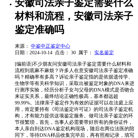
安徽司法亲子鉴定需要什么
材料和流程，安徽司法亲子
鉴定准确吗
来源：
中鉴中正鉴定中心
日期：2024-10-14
点击：
30
属于：
实名鉴定
[编前语]不少朋友问安徽司法亲子鉴定需要什么材料和
流程到底麻不麻烦？许多人在意安徽司法亲子鉴定准确
吗？精确率有多高？诉讼亲子鉴定指的是依据遗传学、
生物学等有关科学知识，采取出被鉴定对象的DNA来进
行测序实验，经历分析子女与父母的DNA模式是否吻合
来证实关系，最终结论正确性极高，基本都远超
99.99%。法律亲子鉴定作为有效的证据可以在法庭上应
用，肯定要持有《司法鉴定许可证》的司法亲子鉴定机
构，才有能力提供这项鉴定服务。做司法亲子鉴定的环
节很繁琐，首先，当事人必需要带好所有的身份证件，
本人亲自到达DNA鉴定机构现场，随后在两位法医的陪
同下，等待DNA样品收集完毕后，再有照相记录，填写