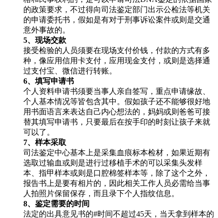
的政策要求，不过得向司法鉴定部门出示公检法等机关
的申请委托书，假如是有对于刑事诉讼案件或则是交通
意外事故的。
5、现场交款
接受检验的人员须要在现场支付价钱，付款的方式有多
种，像应用信用卡支付，应用现金支付，或则是选择通
过支付宝、微信进行转账。
6、填写申请书
个人资料申请书须要当事人亲自签写，重点申请缘故、
个人基本情况等皆包含其中。假如孩子还不能够很好地
用书面语言来表达自己内心想法的，妈妈或则爸爸可接
替其填写申请书，只要最后在按手印的时刻让孩子来就
可以了。
7、样本采取
司法鉴定中心基本上是采集血痕标本检材，如果近期有
选取过输血或则是进行过移植手术的可以采集头发样
本、指甲样本或则是口腔棉签样本等，除了这个之外，
报告书上是要有相片的，因此相关工作人员必需给当事
人拍照片保留保存，而且录下个人指纹信息。
8、鉴定需要的时间
法定的出具意见书的#时间不超过45天，当天拿到样本的