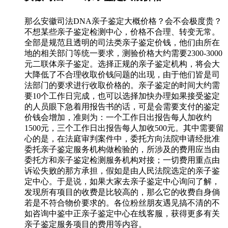
那么安徽司法DNA亲子鉴定大概价格？会不会极度贵？
不想某些亲子鉴定检测中心，价格不合理、转变无常。
全部是规范且透明的司法类亲子鉴定价钱，他们由所在
地的相关部门等统一要求，测验价格大约需要2300-3000
元二联体亲子鉴定。选择正规的亲子鉴定机构，将会大
大降低了不合理收取价钱问题的出现，由于他们皆是司
法部门的要求进行收取价格的。亲子鉴定的时间大约需
要10个工作日完成，也可以选择加快办理如果接受鉴定
的人员眼下急着用报告书的话，可是会需要支付的鉴定
价钱会增加，准则为：一个工作日出报告每人加收约
1500元，三个工作日出报告每人加收500元。其中需要留
心的是，在法庭审判案件中，委托方向法院申请经批准
委托亲子鉴定服务机构做检验的，所涉及的费用应当由
委托方和亲子鉴定检测服务机构对接；一切费用重点由
诉讼失败的那方承担，假如是由人民法院选定的亲子鉴
定中心。于是说，如果大家去亲子鉴定中心询问了解，
发现所有项目的收费是比较高的，那么它的收费自身倘
若是不符合物价要求的。各位粉丝朋友遇见搞不清的不
如咨询中鉴中正亲子鉴定中心在线客服，获得更多有关
亲子鉴定服务项目的费用等内容。