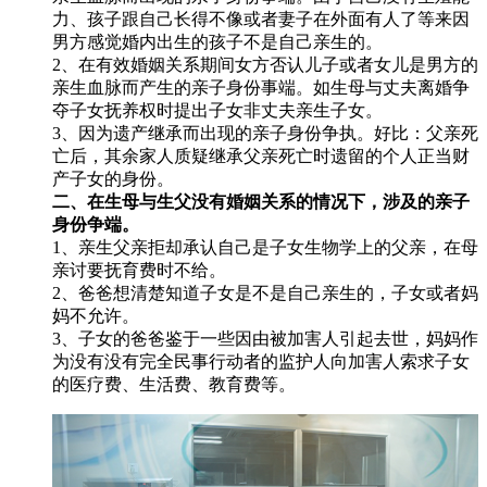
力、孩子跟自己长得不像或者妻子在外面有人了等来因
男方感觉婚内出生的孩子不是自己亲生的。
2、在有效婚姻关系期间女方否认儿子或者女儿是男方的
亲生血脉而产生的亲子身份事端。如生母与丈夫离婚争
夺子女抚养权时提出子女非丈夫亲生子女。
3、因为遗产继承而出现的亲子身份争执。好比：父亲死
亡后，其余家人质疑继承父亲死亡时遗留的个人正当财
产子女的身份。
二、在生母与生父没有婚姻关系的情况下，涉及的亲子
身份争端。
1、亲生父亲拒却承认自己是子女生物学上的父亲，在母
亲讨要抚育费时不给。
2、爸爸想清楚知道子女是不是自己亲生的，子女或者妈
妈不允许。
3、子女的爸爸鉴于一些因由被加害人引起去世，妈妈作
为没有没有完全民事行动者的监护人向加害人索求子女
的医疗费、生活费、教育费等。