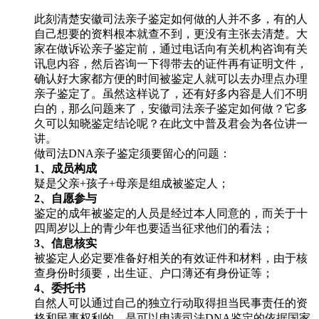
此刻清楚安徽司法亲子鉴定如何做的人并不多，有的人
自己想要的资料根本就查不到，更没有主张去清楚。大
家在做诉讼亲子鉴定前，通过电话向有关机构咨询有关
讯息内容，然后咨询一下得带去的证件再有证明文件，
确认好大家都方便的时间被鉴定人就可以去办理点办理
亲子鉴定了。虽然这样说了，还有好多内容是人们不明
白的，那么问题来了，安徽司法亲子鉴定如何做？它多
久可以知晓鉴定结论呢？在此文中普及君会为各位讲一
讲。
做司法DNA亲子鉴定须要留心的问题：
1、成员构成
疑是父亲+孩子+母亲是组成被鉴定人；
2、自愿参与
鉴定的成年被鉴定的人员是经过本人同意的，而关于十
四周岁以上的青少年也要适当征求他们的看法；
3、信息核实
被鉴定人必定要准备好相关的有效证件和材料，由于核
查身份时须要，出生证、户口薄还有身份证等；
4、委托书
自然人可以通过自己的独立行动取得担当民事责任的资
格和民事权利的，是可以申请司法DNA鉴定的依据国家