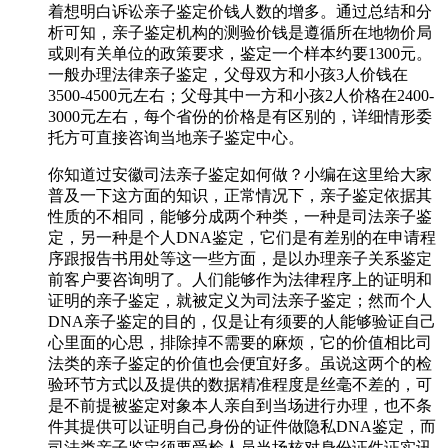
着想明白诉讼亲子鉴定价钱人数的增多。通过总结和分
析可知，亲子鉴定机构的测验价钱是遵循所在地物价局
或则有关单位的政策要求，鉴定一个样本约要1300元。
一般办理法律亲子鉴定，父母双方和小孩3人价钱在
3500-4500元左右；父母其中一方和小孩2人价格在2400-
3000元左右，每个省份的价格是有区别的，详细情形委
托方可直接咨询当地亲子鉴定中心。
你知道过安徽司法亲子鉴定如何做？小编在这里给大家
普及一下这方面的知识，正常情况下，亲子鉴定依据其
性质的不相同，能够分成两个种类，一种是司法亲子鉴
定，另一种是个人DNA鉴定，它们是有差别的在申请程
序跟报告书用处等这一些方面，是以办理亲子关系鉴定
前客户要咨询明了。人们能够作为法律程序上的证明和
证明的亲子鉴定，就被定义为司法亲子鉴定；然而个人
DNA亲子鉴定的目的，仅是让有须要的人能够验证自己
心里面的心思，排除掉不需要的麻烦，它的价值相比司
法类的亲子鉴定的价值也会便宜好多。虽说这两个的检
验环节方式以及提供的数据精准程度是丝毫不差的，可
是不前提被鉴定对象本人亲自到当场进行办理，也不条
件其提供可以证明自己身份的证件做隐私DNA鉴定，而
司法类亲子鉴定须要受检人员当场核对身份证件证实讯