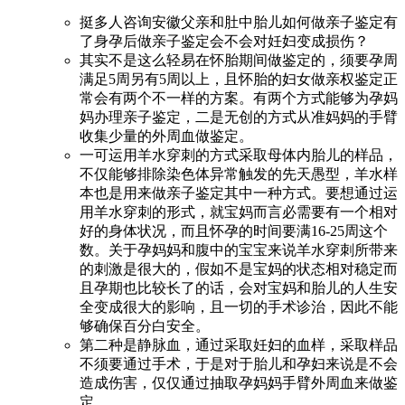
挺多人咨询安徽父亲和肚中胎儿如何做亲子鉴定有
了身孕后做亲子鉴定会不会对妊妇变成损伤？
其实不是这么轻易在怀胎期间做鉴定的，须要孕周
满足5周另有5周以上，且怀胎的妇女做亲权鉴定正
常会有两个不一样的方案。有两个方式能够为孕妈
妈办理亲子鉴定，二是无创的方式从准妈妈的手臂
收集少量的外周血做鉴定。
一可运用羊水穿刺的方式采取母体内胎儿的样品，
不仅能够排除染色体异常触发的先天愚型，羊水样
本也是用来做亲子鉴定其中一种方式。要想通过运
用羊水穿刺的形式，就宝妈而言必需要有一个相对
好的身体状况，而且怀孕的时间要满16-25周这个
数。关于孕妈妈和腹中的宝宝来说羊水穿刺所带来
的刺激是很大的，假如不是宝妈的状态相对稳定而
且孕期也比较长了的话，会对宝妈和胎儿的人生安
全变成很大的影响，且一切的手术诊治，因此不能
够确保百分白安全。
第二种是静脉血，通过采取妊妇的血样，采取样品
不须要通过手术，于是对于胎儿和孕妇来说是不会
造成伤害，仅仅通过抽取孕妈妈手臂外周血来做鉴
定。