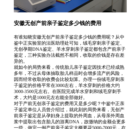
安徽无创产前亲子鉴定多少钱的费用
有谁知晓安徽无创产前亲子鉴定多少钱的费用呢？从中
鉴中正实验室的法医助理处可知，绒毛穿刺亲子鉴定、
无创孕期DNA鉴定、羊水穿刺亲子鉴定都包含产前亲子
鉴定，三种实验办法截然不相同，收取的价钱是存在差
异的。
就如今的局势来看，传统胎儿亲子鉴定因技术已经成熟
多年，不过从母体抽取胎儿样品时会增多流产的风险，
因而经常收取的收费会比较划算。办理一份绒毛穿刺亲
子鉴定的价格平常在3000左右，羊水穿刺的价格大约
3000-3500元左右。在医院完成羊水穿刺和绒毛穿刺手
术，大约是1000元左右能全部做好。
对于产前无创亲子鉴定的费用又是多少呢？中鉴中正亲
子鉴定单位人员曾介绍过，就此刻的局势来看，无创产
前亲子鉴定是从孕妇身上提取的外周血，从母亲外周血
浆中提取出包含胎儿的游离DNA，故缴纳的金额会更多
一些，做完一例产前亲子鉴定大概要花5000-7000元，在