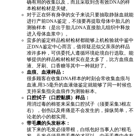
确有用的收集以及，而且采取到含有效DNA的样
本检材检材是关键。
对于正在怀有身孕的女子来说只要抽取静脉血就能
进行产前DNA鉴定，不须要再提取母体中胎儿的
测验样本（是出于胎儿DNA直接胎儿组织中释放
进入母体血浆中）。
蛮多的鉴定样品检材检材都能够上机检验就中鉴中
正DNA鉴定中心而言，值得疑忌似父亲亲的样品
准许多种，可供委托人遵循环境处境自行选取。能
够提供的样品检材检材实在是太多了，比方血痕血
液、牙刷、口香糖等其中一种就好了。
血痕、血液样品：
很多顾客在收集DNA样本的时刻会常收集血痕与
血液,用3-5毫升的血液做鉴定就能够了同一时候也
支持采集指尖血痕作为测验标本。
口腔拭子（口腔黏膜）样品：
用消过毒的棉签来采集口腔拭子（须要采集3根左
右），创伤以及疼痛是不会发生的，操纵简单，不
论老的小的都实用。
带毛囊的头发标本：
拔下来的毛发必须带根，白纸包好当事人的7根毛
发，头发必须是带毛囊的才可以，由于毛囊中含有