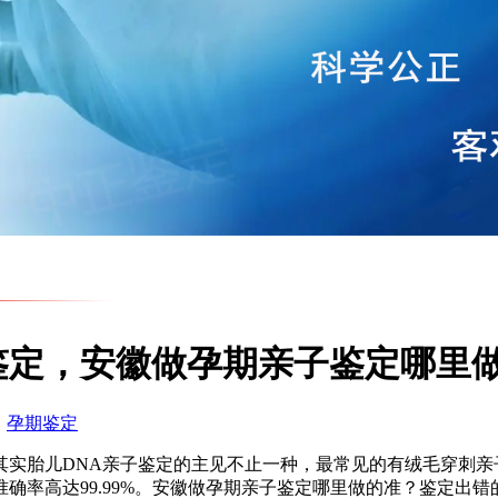
鉴定，安徽做孕期亲子鉴定哪里
：
孕期鉴定
实胎儿DNA亲子鉴定的主见不止一种，最常见的有绒毛穿刺亲
确率高达99.99%。安徽做孕期亲子鉴定哪里做的准？鉴定出