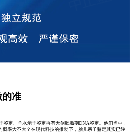
做的准
子鉴定、羊水亲子鉴定再有无创胚胎期DNA鉴定。他们当中，
错的概率大不大？在现代科技的推动下，胎儿亲子鉴定其实已经