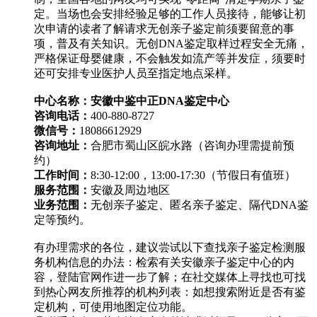
定。当场也会安排经验足够的工作人员接待，能够让初
次申请的读者了解请求无创亲子鉴定前须要留意的事
项，普及有关知识。无创DNA鉴定取样过程安全无痛，
严格保证母婴健康，不会触发如流产等并发症，须要时
还可安排专业医护人员至指定地点采样。
中心名称：安徽中鉴中正DNA鉴定中心
咨询电话：
400-880-8727
微信号：
18086612929
咨询地址：
合肥市蜀山区皖水路（咨询办理需提前预
约）
工作时间：
8:30-12:00，13:00-17:30（节假日有值班）
服务范围：
安徽及周边地区
业务范围：
无创亲子鉴定、匿名亲子鉴定、隔代DNA鉴
定等预约。
有办理需求的各位，建议尝试以下查找亲子鉴定检测服
务机构信息的办法：检索有关安徽亲子鉴定中心的内
容，登陆官网作进一步了解；在社交媒体上寻找也可找
到热心网友所推荐的机构列表：如想搜索附近是否有鉴
定机构，可使用地图定位功能。