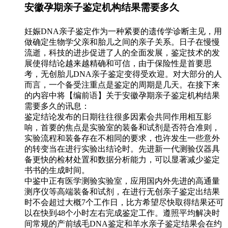
安徽孕期亲子鉴定机构结果需要多久
妊娠DNA亲子鉴定作为一种紧要的遗传学诊断主见，用
做确定生物学父亲和胎儿之间的亲子关系。日子在慢慢
流逝，科技的进步促进了人的全面发展，鉴定技术的发
展使得结论越来越精确和可信，由于保险性是首要思
考，无创胎儿DNA亲子鉴定变得受欢迎。对大部分的人
而言，一个备受注重点是鉴定的周期是几天。在接下来
的内容中将【编前语】关于安徽孕期亲子鉴定机构结果
需要多久的讯息：
鉴定结论发布的日期往往很多因素会共同作用相互影
响，首要的焦点是实验室的装备和试剂是否符合准则，
实验流程和装备存在不相同的要求，也许发生一些意外
的转变当在进行实验出结论时。先进新一代测验仪器具
备更快的检材处置和数据分析能力，可以显著减少鉴定
书书的生成时间。
中鉴中正有医学测验实验室，应用国内外先进的高通量
测序仪等高端装备和试剂，在进行无创亲子鉴定出结果
时不会超过大概7个工作日，比方希望尽快取得结果还可
以在快到48个小时左右完成鉴定工作。遵照平均解决时
间常规的产前绒毛DNA鉴定和羊水亲子鉴定结果会在约