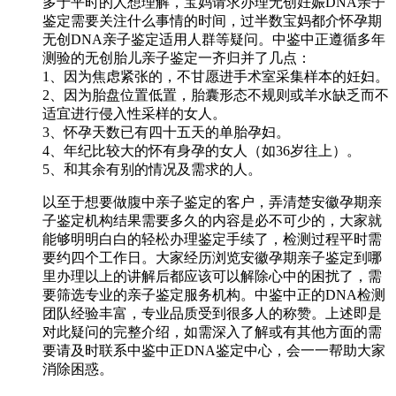
多于平时的人想理解，宝妈请求办理无创妊娠DNA亲子
鉴定需要关注什么事情的时间，过半数宝妈都介怀孕期
无创DNA亲子鉴定适用人群等疑问。中鉴中正遵循多年
测验的无创胎儿亲子鉴定一齐归并了几点：
1、因为焦虑紧张的，不甘愿进手术室采集样本的妊妇。
2、因为胎盘位置低置，胎囊形态不规则或羊水缺乏而不
适宜进行侵入性采样的女人。
3、怀孕天数已有四十五天的单胎孕妇。
4、年纪比较大的怀有身孕的女人（如36岁往上）。
5、和其余有别的情况及需求的人。
以至于想要做腹中亲子鉴定的客户，弄清楚安徽孕期亲
子鉴定机构结果需要多久的内容是必不可少的，大家就
能够明明白白的轻松办理鉴定手续了，检测过程平时需
要约四个工作日。大家经历浏览安徽孕期亲子鉴定到哪
里办理以上的讲解后都应该可以解除心中的困扰了，需
要筛选专业的亲子鉴定服务机构。中鉴中正的DNA检测
团队经验丰富，专业品质受到很多人的称赞。上述即是
对此疑问的完整介绍，如需深入了解或有其他方面的需
要请及时联系中鉴中正DNA鉴定中心，会一一帮助大家
消除困惑。