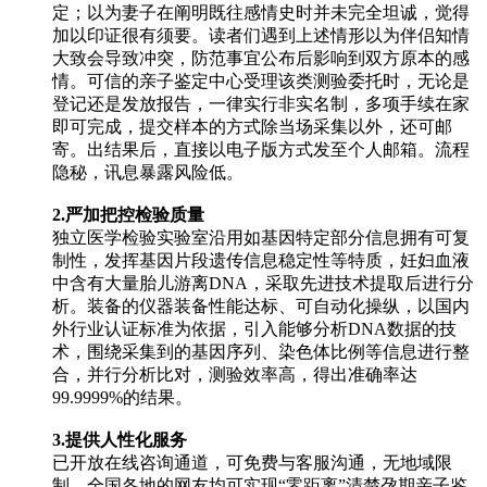
定；以为妻子在阐明既往感情史时并未完全坦诚，觉得
加以印证很有须要。读者们遇到上述情形以为伴侣知情
大致会导致冲突，防范事宜公布后影响到双方原本的感
情。可信的亲子鉴定中心受理该类测验委托时，无论是
登记还是发放报告，一律实行非实名制，多项手续在家
即可完成，提交样本的方式除当场采集以外，还可邮
寄。出结果后，直接以电子版方式发至个人邮箱。流程
隐秘，讯息暴露风险低。
2.严加把控检验质量
独立医学检验实验室沿用如基因特定部分信息拥有可复
制性，发挥基因片段遗传信息稳定性等特质，妊妇血液
中含有大量胎儿游离DNA，采取先进技术提取后进行分
析。装备的仪器装备性能达标、可自动化操纵，以国内
外行业认证标准为依据，引入能够分析DNA数据的技
术，围绕采集到的基因序列、染色体比例等信息进行整
合，并行分析比对，测验效率高，得出准确率达
99.9999%的结果。
3.提供人性化服务
已开放在线咨询通道，可免费与客服沟通，无地域限
制，全国各地的网友均可实现“零距离”清楚孕期亲子鉴